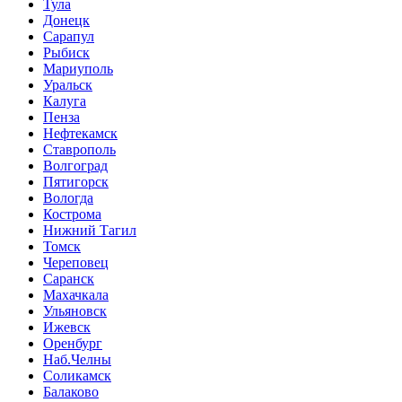
Тула
Донецк
Сарапул
Рыбиск
Мариуполь
Уральск
Калуга
Пенза
Нефтекамск
Ставрополь
Волгоград
Пятигорск
Вологда
Кострома
Нижний Тагил
Томск
Череповец
Саранск
Махачкала
Ульяновск
Ижевск
Оренбург
Наб.Челны
Соликамск
Балаково