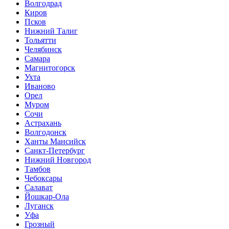
Волгодрад
Киров
Псков
Нижний Талиг
Тольятти
Челябинск
Самара
Магнитогорск
Ухта
Иваново
Орел
Муром
Сочи
Астрахань
Волгодонск
Ханты Мансийск
Санкт-Петербург
Нижний Новгород
Тамбов
Чебоксары
Салават
Йошкар-Ола
Луганск
Уфа
Грозный